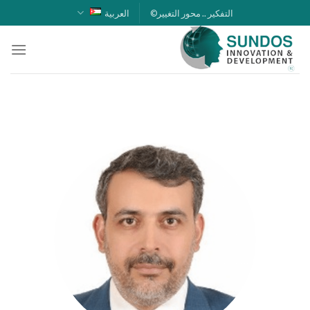
خطي
التفكير .. محور التغيير©
العربية
لمحتوى